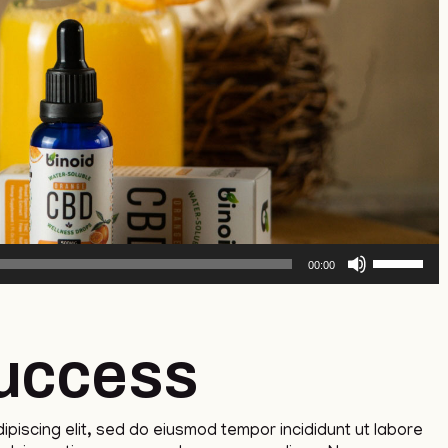
Use
00:00
Up/Down
Arrow
keys
to
Success
increase
or
decrease
volume.
piscing elit, sed do eiusmod tempor incididunt ut labore