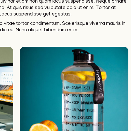
ulvinar etiam non quam lacus suspendisse. Neque ornare
. At quis risus sed vulputate odio ut enim. Tortor at
 Lacus suspendisse get egestas.
sa vitae tortor condimentum. Scelerisque viverra mauris in
odio eu. Nunc aliquet bibendum enim.