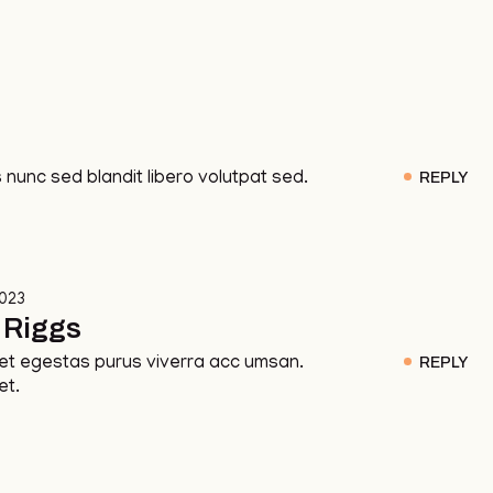
s nunc sed blandit libero volutpat sed.
REPLY
2023
 Riggs
t egestas purus viverra acc umsan.
REPLY
et.