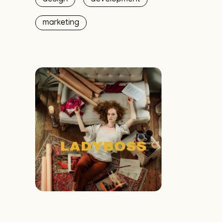
design
development
marketing