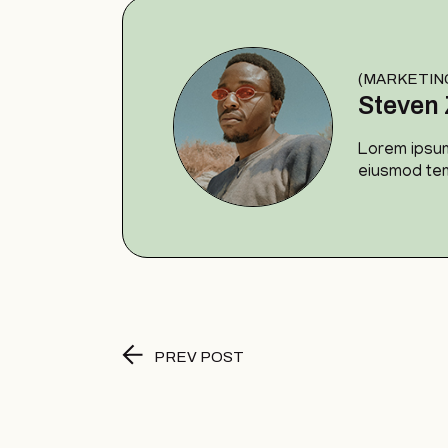
(MARKETIN
Steven 
Lorem ipsum
eiusmod tem
PREV POST