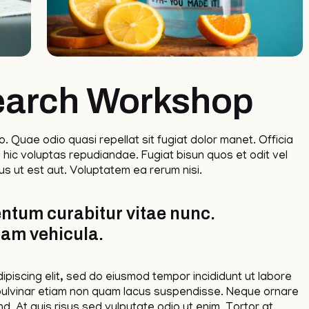
earch Workshop
o. Quae odio quasi repellat sit fugiat dolor manet. Officia
 hic voluptas repudiandae. Fugiat bisun quos et odit vel
s ut est aut. Voluptatem ea rerum nisi.
ntum curabitur vitae nunc.
llam vehicula.
piscing elit, sed do eiusmod tempor incididunt ut labore
ulvinar etiam non quam lacus suspendisse. Neque ornare
. At quis risus sed vulputate odio ut enim. Tortor at