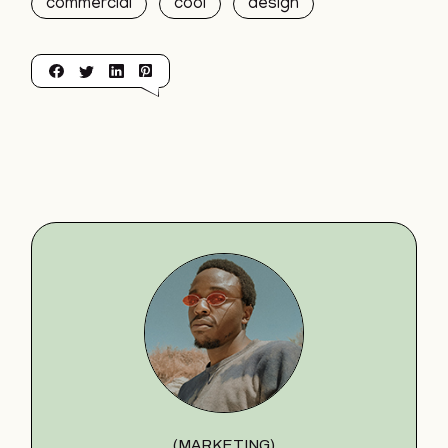
commercial
cool
design
(MARKETING)